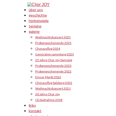
über uns
geschichte
hörbeispiele
termine
galerie
Weihnachtskonzert 2025
Probenwochenende 2025
Chorausflug 2024
Generalversammlung 2023
25 Jahre Chor Joy Samstag
Probenwochenende 2023
Probenwochenende 2022
Emser Markt 2022
Chorausflug Salzburg 2022
Weihnachtskonzert 2021
20 Jahre Chor Joy
CD Aufnahme 2018
links
kontakt