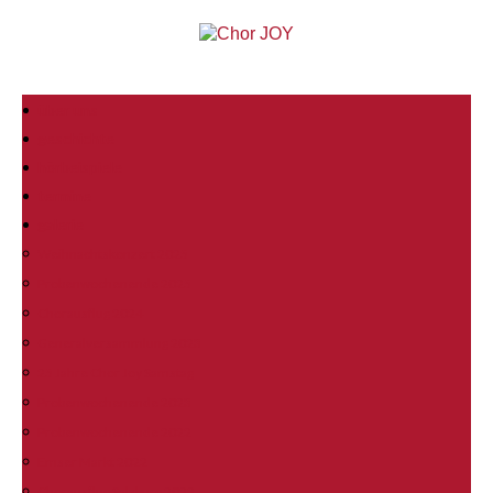
über uns
geschichte
hörbeispiele
termine
galerie
Weihnachtskonzert 2025
Probenwochenende 2025
Chorausflug 2024
Generalversammlung 2023
25 Jahre Chor Joy Samstag
Probenwochenende 2023
Probenwochenende 2022
Emser Markt 2022
Chorausflug Salzburg 2022