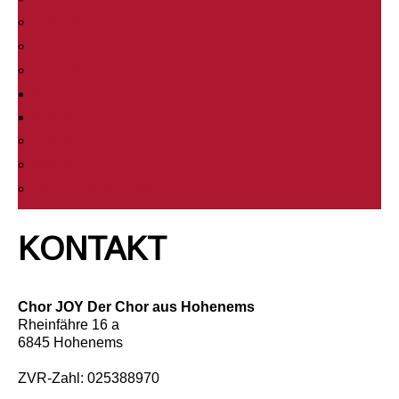
Weihnachtskonzert 2021
20 Jahre Chor Joy
CD Aufnahme 2018
links
kontakt
Vorstand
Mitglieder
impressum & datenschutz
KONTAKT
Chor JOY Der Chor aus Hohenems
Rheinfähre 16 a
6845 Hohenems
ZVR-Zahl: 025388970