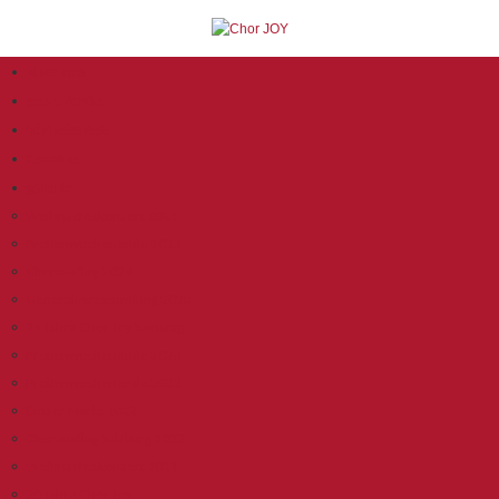
über uns
geschichte
hörbeispiele
termine
galerie
Weihnachtskonzert 2025
Probenwochenende 2025
Chorausflug 2024
Generalversammlung 2023
25 Jahre Chor Joy Samstag
Probenwochenende 2023
Probenwochenende 2022
Emser Markt 2022
Chorausflug Salzburg 2022
Weihnachtskonzert 2021
20 Jahre Chor Joy